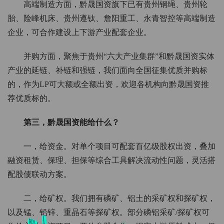
高端制造方面，黔晟国资旗下已有贵州钢绳、贵州轮
胎、险峰机床、贵州遵钛、詹阳重工、永青智控等高端制造
企业，可合作建设上下游产业配套企业。
并购方面，聚焦于贵州“六大产业集群”和黔晟国资实体
产业的延链、补链和强链，我们面向全国征集优质并购标
的，作为LP可大额或全额出资，欢迎各机构向黔晟国资推
荐优质标的。
第三，黔晟国资能给什么？
一，给资金。对单个项目可配套百亿级股权出资，叠加
融资租赁、保理、担保等综合工具解决流动性问题，灵活搭
配股债联动方案。
二，给矿权。我们拥有磷矿、铝土的采矿权和探矿权，
以及锰、铅锌、重晶石等探矿权。部分磷铝采矿/探矿权可