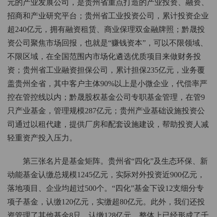
元的产业发展公司，是贵州省重点打造的产业投资、融资、
招商和产业研究平台；贵州省工业投资公司，累计投资企业
超240亿元，拥有融资租赁、商业保理双金融牌照；黔晟投
资公司聚焦市场回报，也就是“赚钱资本”，可以不限领域、
不限区域，在全国范围内市场化遴选优质项目来做财务投
资；贵州省工业融资担保公司，累计担保235亿元，业务覆
盖贵州全省，其中客户主体90%以上是小微企业，代偿率严
控在管控线以内；黔晟股权基金公司专职基金管理，在管9
只产业基金，管理规模287亿元；贵州产业基础设施投资公
司通过以租代建，提供厂房和配套设施建设，帮助投资人减
轻重资产投入压力。
第三张名片是基金矩阵。贵州省“四化”及生态环保、新
动能基金认缴总规模1245亿元，实际对外投资近900亿元，
落地项目、企业均超过500个。“四化”基金下设12支细分专
项子基金，认缴120亿元，实缴超80亿元。此外，我们还投
资管理了其他基金8只，认缴128亿元，整体上已经形成了千