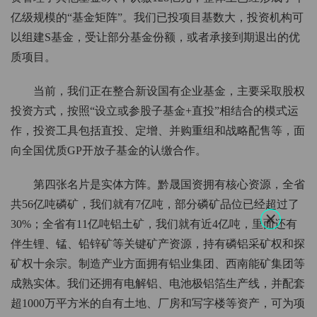
亿级规模的“基金矩阵”。我们已投项目基数大，投资机构可
以组建S基金，受让部分基金份额，或者承接到期退出的优
质项目。
当前，我们正在整合新设国有企业基金，主要采取股权
投资方式，按照“设立或参股子基金+直投”相结合的模式运
作，投资工具包括直投、定增、并购重组和战略配售等，面
向全国优质GP开放子基金的认缴合作。
第四张名片是实体方阵。黔晟国资拥有核心资源，全省
共56亿吨磷矿，我们就有7亿吨，部分磷矿品位已经超过了
30%；全省有11亿吨铝土矿，我们就有近4亿吨，里面还有
伴生锂、锰、铅锌矿等关键矿产资源，持有磷铝采矿权和探
矿权十余宗。制造产业方面拥有铝业集团、西南能矿集团等
成熟实体。我们还拥有电解铝、电池极铝箔生产线，并配套
超1000万平方米的自有土地、厂房和写字楼等资产，可为项