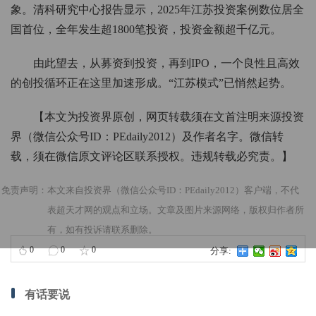
象。清科研究中心报告显示，2025年江苏投资案例数位居全
国首位，全年发生超1800笔投资，投资金额超千亿元。
由此望去，从募资到投资，再到IPO，一个良性且高效
的创投循环正在这里加速形成。“江苏模式”已悄然起势。
【本文为投资界原创，网页转载须在文首注明来源投资
界（微信公众号ID：PEdaily2012）及作者名字。微信转
载，须在微信原文评论区联系授权。违规转载必究责。】
免责声明：本文来自投资界（微信公众号ID：PEdaily2012）客户端，不代
表超天才网的观点和立场。文章及图片来源网络，版权归作者所
有，如有投诉请联系删除。
0
0
0
分享:
有话要说