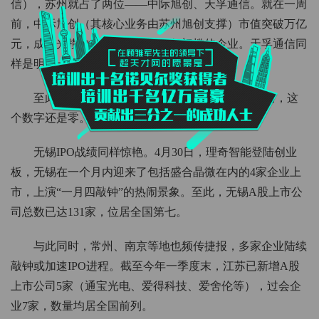
信），苏州就占了两位——中际旭创、天孚通信。就在一周
前，中际旭创（其核心业务由苏州旭创支撑）市值突破万亿
元，成为光模块行业首家跨过万亿门槛的企业。天孚通信同
样是明星十倍股，市值一度冲破3000亿元。
至此，苏州千亿市值A股公司已达6家。而一年前，这
个数字还是零。
无锡IPO战绩同样惊艳。4月30日，理奇智能登陆创业
板，无锡在一个月内迎来了包括盛合晶微在内的4家企业上
市，上演“一月四敲钟”的热闹景象。至此，无锡A股上市公
司总数已达131家，位居全国第七。
与此同时，常州、南京等地也频传捷报，多家企业陆续
敲钟或加速IPO进程。截至今年一季度末，江苏已新增A股
上市公司5家（通宝光电、爱得科技、爱舍伦等），过会企
业7家，数量均居全国前列。