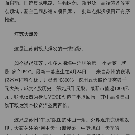
面启动。围绕集成电路、生物医药、新能源、高端装备等重
点领域，基金已同步建立项目库，一批重点拟投项目正有序
推进。
江苏大爆发
这是江苏创投大爆发的一缕缩影。
如今提起江苏，很多人脑海中浮现的第 一个标签，就
是“盛产IPO”。最新一幕发生在4月24日——来自苏州的联讯
仪器登陆科创板，开盘暴涨800%，仅用五天股价便突破千
元大关，成为A股历史上第九只千元股。最新市值超1000亿
元，联讯仪器为身后VC/PE创造了丰厚回报，其中高投集团
旗下毅达资本投资浮盈两百倍。
这只是苏州“牛股”版图的冰山一角。外界近来惊讶地发
现，大家关注的“易中天”（新易盛、中际旭创、天孚通