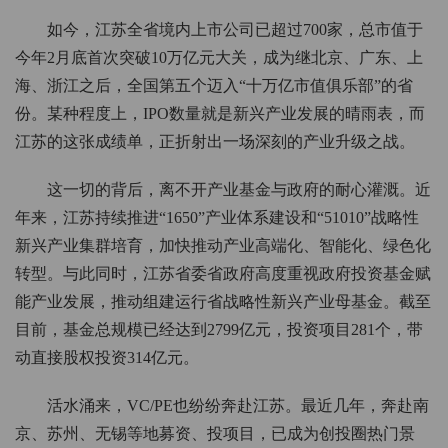
如今，江苏全省境内上市公司已超过700家，总市值于
今年2月底首次突破10万亿元大关，成为继北京、广东、上
海、浙江之后，全国第五个迈入“十万亿市值俱乐部”的省
份。某种程度上，IPO数量就是新兴产业发展的晴雨表，而
江苏的这张成绩单，正折射出一场深刻的产业升级之战。
这一切的背后，离不开产业基金与政府的耐心灌溉。近
年来，江苏持续推进“1650”产业体系建设和“51010”战略性
新兴产业集群培育，加快推动产业高端化、智能化、绿色化
转型。与此同时，江苏省委省政府高度重视政府投资基金赋
能产业发展，推动组建运行省战略性新兴产业母基金。截至
目前，基金总规模已经达到2799亿元，投资项目281个，带
动直接股权投资314亿元。
活水涌来，VC/PE也纷纷奔赴江苏。最近几年，奔赴南
京、苏州、无锡等地募资、投项目，已成为创投圈热门景