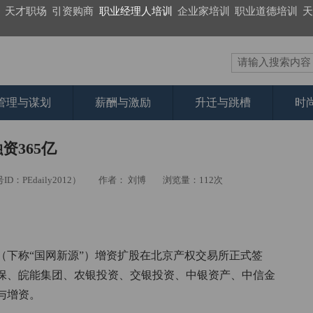
天才职场
引资购商
职业经理人培训
企业家培训
职业道德培训
天
管理与谋划
薪酬与激励
升迁与跳槽
时
365亿
PEdaily2012）
作者： 刘博
浏览量：112次
（下称“国网新源”）增资扩股在北京产权交易所正式签
保、皖能集团、农银投资、交银投资、中银资产、中信金
与增资。