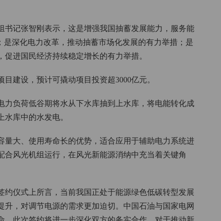
组书记张智刚表示，这是增强我国抽蓄发展能力，服务能
措；是深化电力改革，推动抽蓄市场化发展的有力举措；是
，促进国民经济持续稳定增长的有力举措。
目建设，预计可撬动项目投资超3000亿元。
电力负荷低谷期将水从下水库抽到上水库，将电能转化成
上水库中的水发电。
容量大、使用寿命长的优势，适合应用于辅助电力系统进
配合风光机组运行，在风光新能源消纳中充当着关键角
签约仪式上所言，当前我国正处于能源绿色低碳转型发展
提升，对调节电源的需求更加迫切。中国石油与国家电网
命，此次签约将进一步深化双方的务实合作，对于推动新