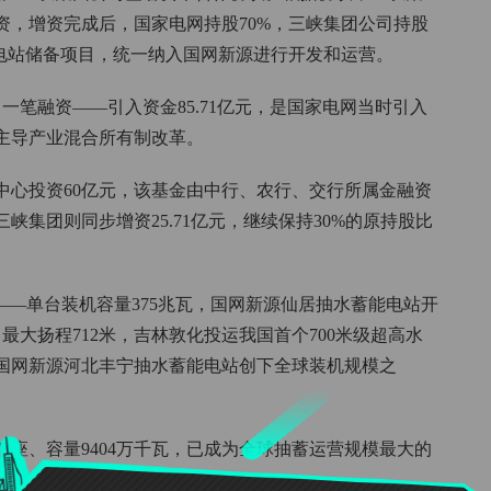
资，增资完成后，国家电网持股70%，三峡集团公司持股
能电站储备项目，统一纳入国网新源进行开发和运营。
了一笔融资——引入资金85.71亿元，是国家电网当时引入
主导产业混合所有制改革。
中心投资60亿元，该基金由中行、农行、交行所属金融资
集团则同步增资25.71亿元，继续保持30%的原持股比
——单台装机容量375兆瓦，国网新源仙居抽水蓄能电站开
最大扬程712米，吉林敦化投运我国首个700米级超高水
，国网新源河北丰宁抽水蓄能电站创下全球装机规模之
5座、容量9404万千瓦，已成为全球抽蓄运营规模最大的