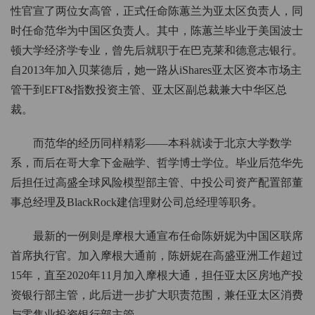
性官宣了两位女高管，正式任命陈蕙兰为亚太区负责人，同
时任命范华为中国区负责人。其中，陈蕙兰毕业于美国波士
顿大学经济学专业，曾先后就职于在巴克莱和德意志银行。
自2013年加入贝莱德后，她一路从iShares亚太区资本市场主
管干到EFT&指数投资主管、亚太区副总裁兼大中华区总
裁。
而范华的经历同样精彩——本科就读于北京大学数学
系，而后在哥大拿下金融学、哲学博士学位。毕业后范华先
后担任过高盛全球风险模型部主管、中投公司资产配置部董
事总经理及BlackRock建信理财公司总经理等职务。
最新的一例则是摩根大通宣布任命陈妍妮为中国区联席
首席执行官。加入摩根大通前，陈妍妮在高盛亚洲工作超过
15年，直至2020年11月加入摩根大通，担任亚太区房地产投
资银行部主管，此后进一步扩大职责范围，兼任亚太区消费
与零售业投资银行部主管。