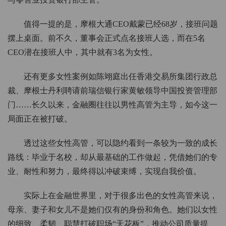
值得一提的是，摩根大通CEO戴蒙已经68岁，接班问题
摆上桌面。前不久，董事会正式点名接班人选，而在5名
CEO潜在接班人中，其中就有3名为女性。
还有更多女性案例如陈翊庭出任香港交易所集团行政总
裁、摩根士丹利聘请前瑞信银行家黄敏领导中国投资管理部
门……长久以来，金融圈往往以男性高管为主导，如今这一
局面正在被打破。
透过这些女性高管，可以隐约看到一条较为一致的成长
路线：毕业于名校，却从最基础的工作做起，凭借她们的专
业、耐性和努力，最终得以冲破束缚，实现自我价值。
实际上在金融世界里，对于很多出色的女性高管来说，
母亲、妻子和女儿不是她们仅有的身份和角色。她们以女性
的细致、柔韧、聪慧打破职场“天花板”，推动公司质量提